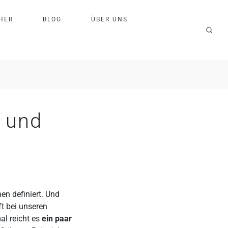
H
E
R
B
L
O
G
Ü
B
E
R
U
N
S
t und
en definiert. Und
ft bei unseren
al reicht es
ein paar