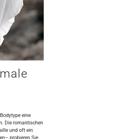
kmale
r Bodytype eine
in. Die romantischen
lle und oft ein
nen– probieren Sie