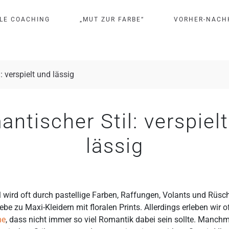
L
E
C
O
A
C
H
I
N
G
„
M
U
T
Z
U
R
F
A
R
B
E
“
V
O
R
H
E
R
-
N
A
C
H
: verspielt und lässig
ntischer Stil: verspiel
lässig
l wird oft durch pastellige Farben, Raffungen, Volants und Rüsch
ebe zu Maxi-Kleidern mit floralen Prints. Allerdings erleben wir o
ne
, dass nicht immer so viel Romantik dabei sein sollte. Manchm