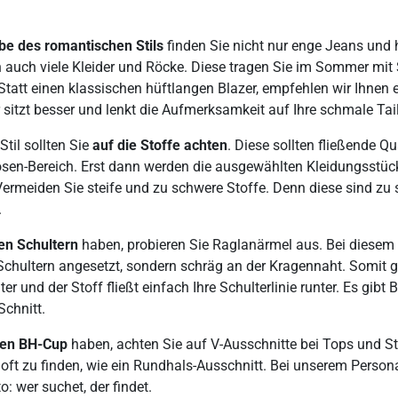
be des romantischen Stils
finden Sie nicht nur enge Jeans und
 auch viele Kleider und Röcke. Diese tragen Sie im Sommer mit
 Statt einen klassischen hüftlangen Blazer, empfehlen wir Ihnen 
 sitzt besser und lenkt die Aufmerksamkeit auf Ihre schmale Tail
til sollten Sie
auf die Stoffe achten
. Diese sollten fließende Qu
sen-Bereich. Erst dann werden die ausgewählten Kleidungsstücke
 Vermeiden Sie steife und zu schwere Stoffe. Denn diese sind zu 
.
en Schultern
haben, probieren Sie Raglanärmel aus. Bei diesem 
Schultern angesetzt, sondern schräg an der Kragennaht. Somit g
er und der Stoff fließt einfach Ihre Schulterlinie runter. Es gibt 
Schnitt.
ßen BH-Cup
haben, achten Sie auf V-Ausschnitte bei Tops und Str
o oft zu finden, wie ein Rundhals-Ausschnitt. Bei unserem Person
: wer suchet, der findet.