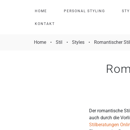
H
O
M
E
P
E
R
S
O
N
A
L
S
T
Y
L
I
N
G
S
T
Y
K
O
N
T
A
K
T
Home
•
Stil
•
Styles
•
Romantischer Stil
Roma
Der romantische Sti
auch durch die Vorli
Stilberatungen Onli