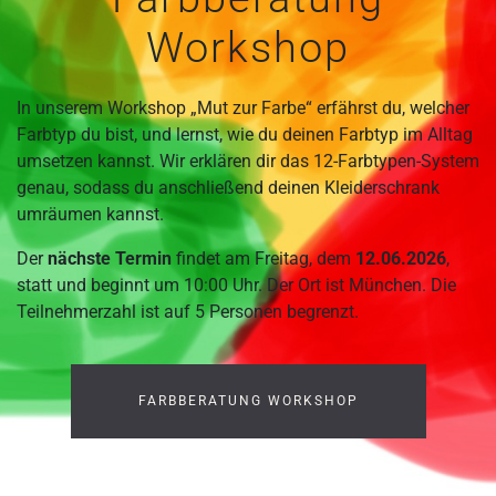
Workshop
In unserem Workshop „Mut zur Farbe“ erfährst du, welcher
Farbtyp du bist, und lernst, wie du deinen Farbtyp im Alltag
umsetzen kannst. Wir erklären dir das 12-Farbtypen-System
genau, sodass du anschließend deinen Kleiderschrank
umräumen kannst.
Der
nächste Termin
findet am Freitag, dem
12.06.2026
,
statt und beginnt um 10:00 Uhr. Der Ort ist München. Die
Teilnehmerzahl ist auf 5 Personen begrenzt.
FARBBERATUNG WORKSHOP