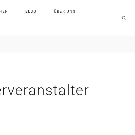
H
E
R
B
L
O
G
Ü
B
E
R
U
N
S
rveranstalter