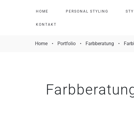
H
O
M
E
P
E
R
S
O
N
A
L
S
T
Y
L
I
N
G
S
T
Y
K
O
N
T
A
K
T
Home
•
Portfolio
•
Farbberatung
•
Farb
Farbberatung