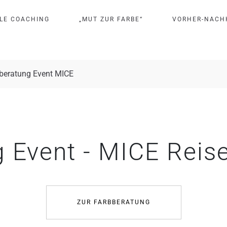
L
E
C
O
A
C
H
I
N
G
„
M
U
T
Z
U
R
F
A
R
B
E
“
V
O
R
H
E
R
-
N
A
C
H
beratung Event MICE
 Event - MICE Reise
ZUR FARBBERATUNG