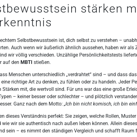
stbewusstsein stärken m
rkenntnis
u echtem Selbstbewusstsein ist, dich selbst zu verstehen – una
rten. Auch wenn wir äußerlich ähnlich aussehen, haben wir als Z
ind wir völlig verschieden. Unzählige Persönlichkeitstests liefert
ir auf den
MBTI
stießen.
dass Menschen unterschiedlich „verdrahtet“ sind – und dass das
ie eine richtige Art zu denken, zu fühlen oder zu handeln. Jeder P
n Stärken mit, die wertvoll sind. Für uns war das eine große Erlei
ypen – keiner besser oder schlechter – und plötzlich verstande
besser. Ganz nach dem Motto:
„Ich bin nicht komisch, ich bin ein
n dieses Verständnis perfekt: Sie zeigen, welche Rollen, Muster
d wie wir sie authentisch nach außen leben können. Allein dies
end sein – es nimmt den ständigen Vergleich und schafft Raum 