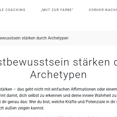
L
E
C
O
A
C
H
I
N
G
„
M
U
T
Z
U
R
F
A
R
B
E
“
V
O
R
H
E
R
-
N
A
C
H
ewusstsein stärken durch Archetypen
stbewusstsein stärken 
Archetypen
tärken – das geht nicht mit einfachen Affirmationen oder einem
nnt damit, dich selbst zu erkennen und deine innere Wahrheit zu 
 dir genau das: Wer du bist, welche Kräfte und Potenziale in dir
ch außen zeigen kannst.