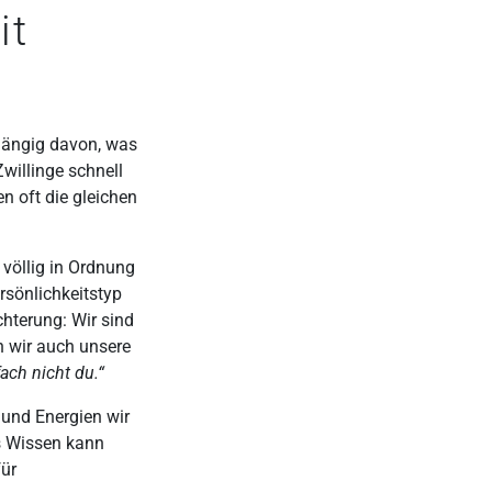
it
bhängig davon, was
willinge schnell
en oft die gleichen
 völlig in Ordnung
ersönlichkeitstyp
chterung: Wir sind
n wir auch unsere
fach nicht du.“
 und Energien wir
es Wissen kann
für