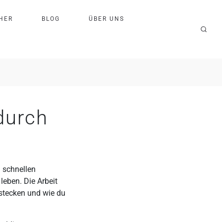
H
E
R
B
L
O
G
Ü
B
E
R
U
N
S
durch
 schnellen
leben. Die Arbeit
 stecken und wie du