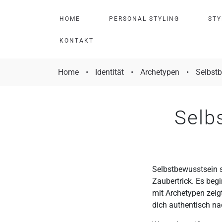
H
O
M
E
P
E
R
S
O
N
A
L
S
T
Y
L
I
N
G
S
T
Y
K
O
N
T
A
K
T
Home
•
Identität
•
Archetypen
•
Selbstb
Selb
Selbstbewusstsein s
Zaubertrick. Es begi
mit Archetypen zeigt
dich authentisch na