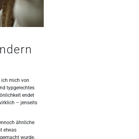
ondern
e ich mich von
und typgerechtes
önlichkeit endet
irklich – jenseits
dennoch ähnliche
st etwas
r gemacht wurde,