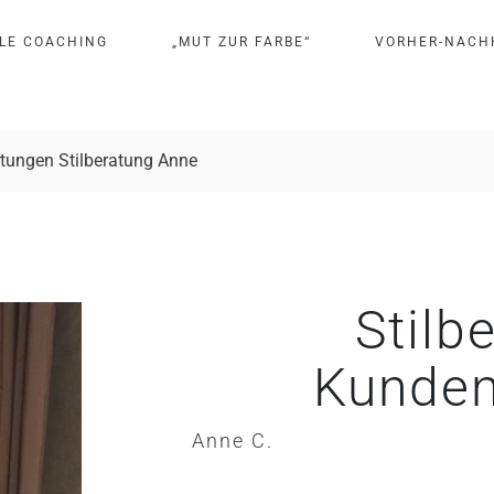
L
E
C
O
A
C
H
I
N
G
„
M
U
T
Z
U
R
F
A
R
B
E
“
V
O
R
H
E
R
-
N
A
C
H
tungen Stilberatung Anne
Stilb
Kunden
Anne C.