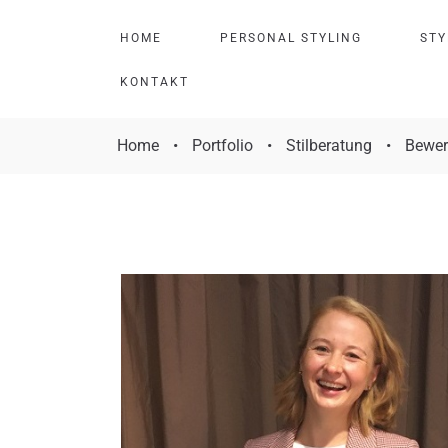
H
O
M
E
P
E
R
S
O
N
A
L
S
T
Y
L
I
N
G
S
T
Y
K
O
N
T
A
K
T
Home
•
Portfolio
•
Stilberatung
•
Bewer