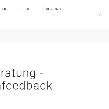
H
E
R
B
L
O
G
Ü
B
E
R
U
N
S
eratung -
feedback