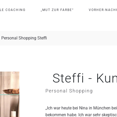
L
E
C
O
A
C
H
I
N
G
„
M
U
T
Z
U
R
F
A
R
B
E
“
V
O
R
H
E
R
-
N
A
C
H
Personal Shopping Steffi
Steffi - K
Personal Shopping
„Ich war heute bei Nina in München be
bekommen habe. Ich war sehr skeptisc