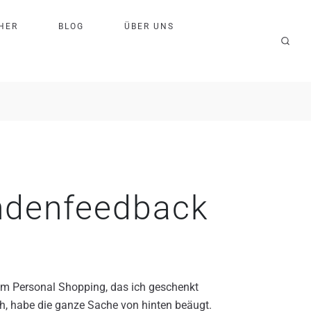
H
E
R
B
L
O
G
Ü
B
E
R
U
N
S
undenfeedback
im Personal Shopping, das ich geschenkt
h, habe die ganze Sache von hinten beäugt.