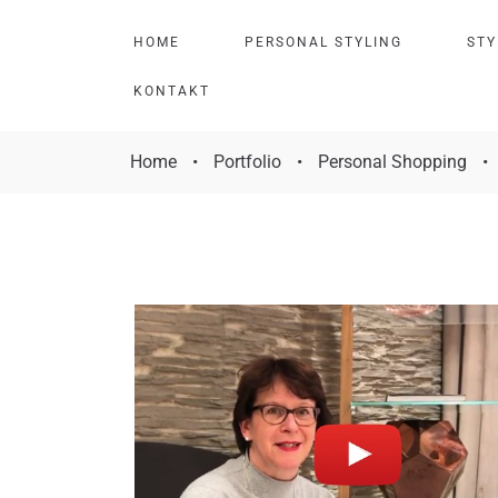
H
O
M
E
P
E
R
S
O
N
A
L
S
T
Y
L
I
N
G
S
T
Y
K
O
N
T
A
K
T
Home
•
Portfolio
•
Personal Shopping
•