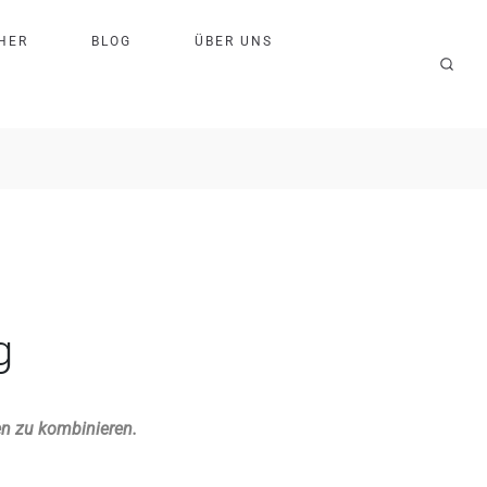
H
E
R
B
L
O
G
Ü
B
E
R
U
N
S
g
en zu kombinieren.