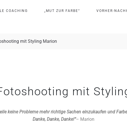
L
E
C
O
A
C
H
I
N
G
„
M
U
T
Z
U
R
F
A
R
B
E
“
V
O
R
H
E
R
-
N
A
C
H
oshooting mit Styling Marion
Fotoshooting mit Stylin
weile keine Probleme mehr richtige Sachen einzukaufen und Farb
Danke, Danke, Danke!“
– Marion