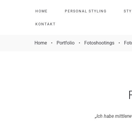
H
O
M
E
P
E
R
S
O
N
A
L
S
T
Y
L
I
N
G
S
T
Y
K
O
N
T
A
K
T
Home
•
Portfolio
•
Fotoshootings
•
Fot
„Ich habe mittler