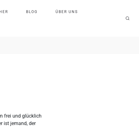
H
E
R
B
L
O
G
Ü
B
E
R
U
N
S
n frei und glücklich
r ist jemand, der