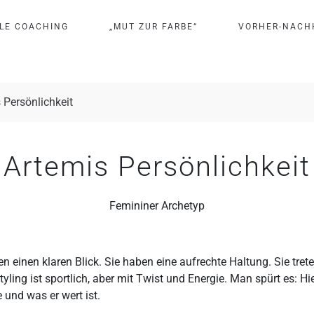
L
E
C
O
A
C
H
I
N
G
„
M
U
T
Z
U
R
F
A
R
B
E
“
V
O
R
H
E
R
-
N
A
C
H
 Persönlichkeit
Artemis Persönlichkeit
Femininer Archetyp
 einen klaren Blick. Sie haben eine aufrechte Haltung. Sie trete
tyling ist sportlich, aber mit Twist und Energie. Man spürt es: Hie
 und was er wert ist.