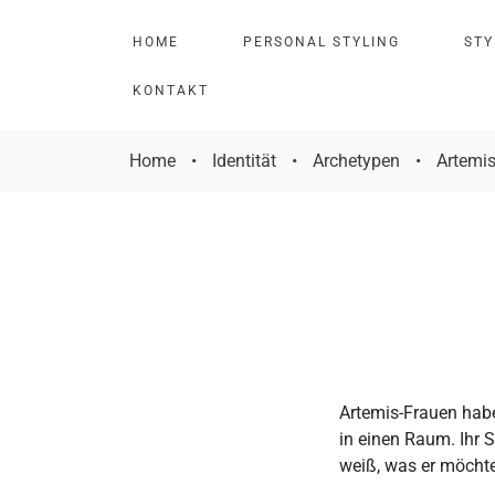
H
O
M
E
P
E
R
S
O
N
A
L
S
T
Y
L
I
N
G
S
T
Y
K
O
N
T
A
K
T
Home
•
Identität
•
Archetypen
•
Artemis
Artemis-Frauen haben
in einen Raum. Ihr S
weiß, was er möchte