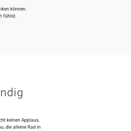
anken können.
 fühlst.
endig
cht keinen Applaus,
u, die alleine Rad in